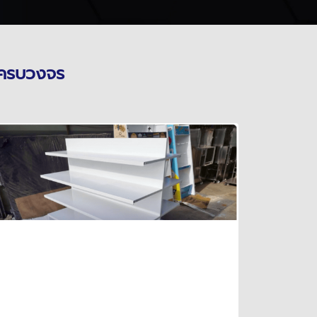
 ครบวงจร