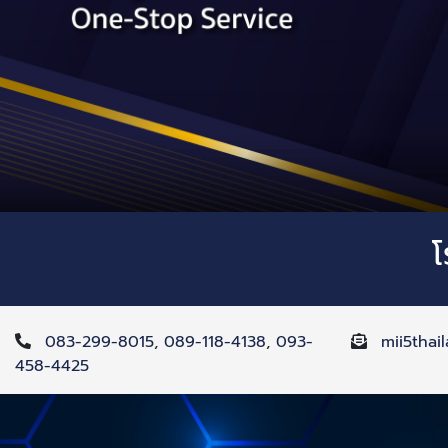
โ
083-299-8015
,
089-118-4138
,
093-
mii5tha
458-4425