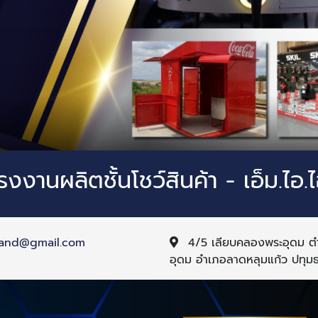
รงงานผลิตชั้นโชว์สินค้า - เอ็ม.ไอ.
iland@gmail.com
4/5 เลียบคลองพระอุดม 
อุดม อำเภอลาดหลุมแก้ว ปทุมธ