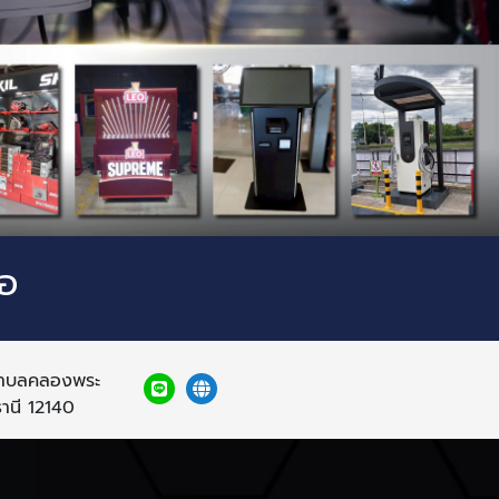
ไอ
ตำบลคลองพระ
านี 12140